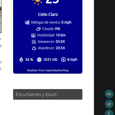
Cielo Claro
Ráfagas de viento:
0 mph
Clouds:
0%
Visibilidad:
10 km
r
Amanecer:
05:04
y
Atardecer:
20:54
36 %
1031 mb
8 mph
e
s
Weather from OpenWeatherMap
Excursiones y tours