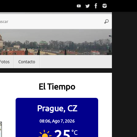
Búsqueda
Buscar
para:
Fotos
Contacto
El Tiempo
Prague, CZ
08:06,
Ago 7, 2026
25
°C