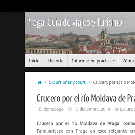
Saltar
al
contenido
Praga. Guía de viajes y turismo.
Saltar
Inicio
Historia
Información práctica
Cómo 
al
contenido
Inicio
Excursiones y tours
Crucero por el río Mol
Crucero por el río Moldava de Pr
dpmubago
13 diciembre, 2018
Excursi
Crucero por el río Moldava de Praga: toma
Familiarícese con Praga en este relajante cr