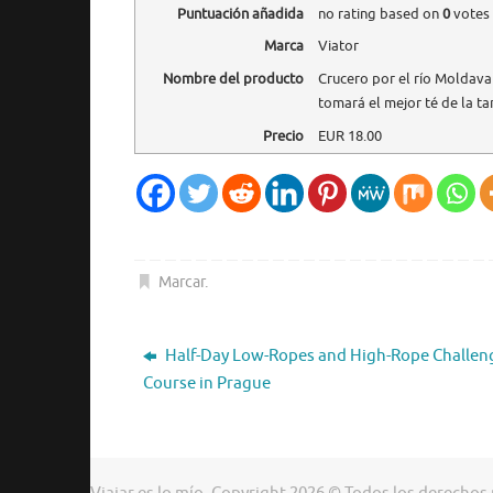
Puntuación añadida
no rating
based on
0
votes
Marca
Viator
Nombre del producto
Crucero por el río Moldava
tomará el mejor té de la ta
Precio
EUR
18.00
Marcar
.
Half-Day Low-Ropes and High-Rope Challen
Course in Prague