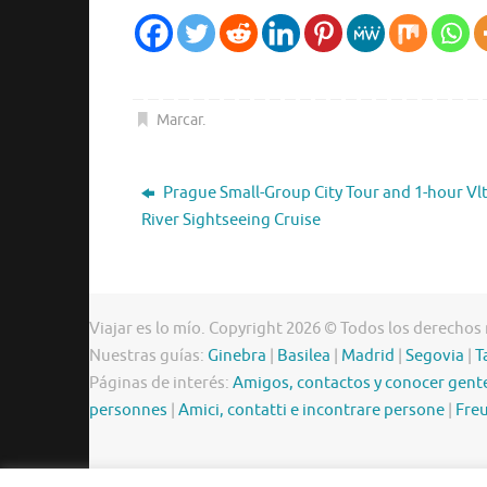
Marcar
.
Prague Small-Group City Tour and 1-hour Vl
River Sightseeing Cruise
Viajar es lo mío. Copyright 2026 © Todos los derechos
Nuestras guías:
Ginebra
|
Basilea
|
Madrid
|
Segovia
|
T
Páginas de interés:
Amigos, contactos y conocer gent
personnes
|
Amici, contatti e incontrare persone
|
Freu