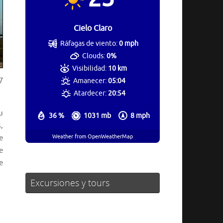
Cielo Claro
Ráfagas de viento:
0 mph
Clouds:
0%
Visibilidad:
10 km
7
Amanecer:
05:04
Atardecer:
20:54
u
36 %
1031 mb
8 mph
,
Weather from OpenWeatherMap
e
e
e
Excursiones y tours