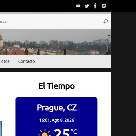
Búsqueda
Buscar
para:
Fotos
Contacto
El Tiempo
Prague, CZ
16:01,
Ago 8, 2026
25
°C