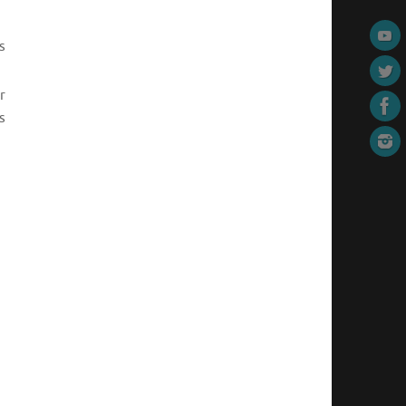
s
r
s