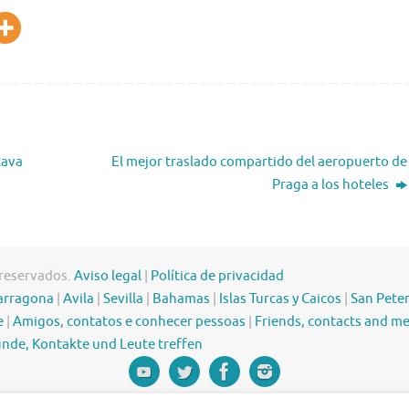
tava
El mejor traslado compartido del aeropuerto de
Praga a los hoteles
 reservados.
Aviso legal
|
Política de privacidad
arragona
|
Avila
|
Sevilla
|
Bahamas
|
Islas Turcas y Caicos
|
San Pete
e
|
Amigos, contatos e conhecer pessoas
|
Friends, contacts and m
nde, Kontakte und Leute treffen