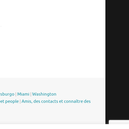
rsburgo
|
Miami
|
Washington
eet people
|
Amis, des contacts et connaître des