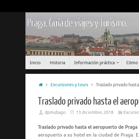
Saltar
al
contenido
Praga. Guía de viajes y turismo.
Saltar
Inicio
Historia
Información práctica
Cómo 
al
contenido
Inicio
Excursiones y tours
Traslado privado hasta
Traslado privado hasta el aerop
dpmubago
13 diciembre, 2018
Excursi
Traslado privado hasta el aeropuerto de Praga 
aeropuerto a su hotel en la ciudad de Praga. Es