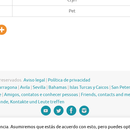
Ctyri
Pet
 reservados.
Aviso legal
|
Política de privacidad
arragona
|
Avila
|
Sevilla
|
Bahamas
|
Islas Turcas y Caicos
|
San Pete
e
|
Amigos, contatos e conhecer pessoas
|
Friends, contacts and m
nde, Kontakte und Leute treffen
iencia. Asumiremos que estás de acuerdo con esto, pero puedes opta