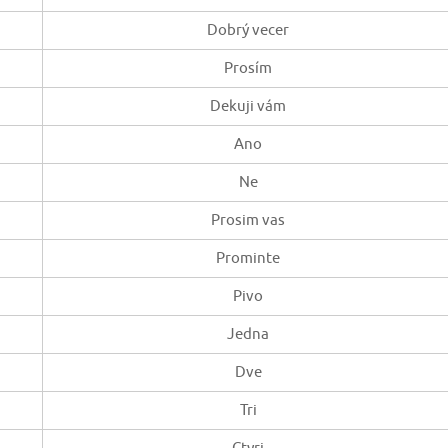
Dobrý vecer
Prosím
Dekuji vám
Ano
Ne
Prosim vas
Prominte
Pivo
Jedna
Dve
Tri