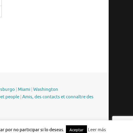
rsburgo
|
Miami
|
Washington
eet people
|
Amis, des contacts et connaître des
Funciona con
Tempera
&
WordPress.
r por no participar si lo deseas.
Leer más
Aceptar