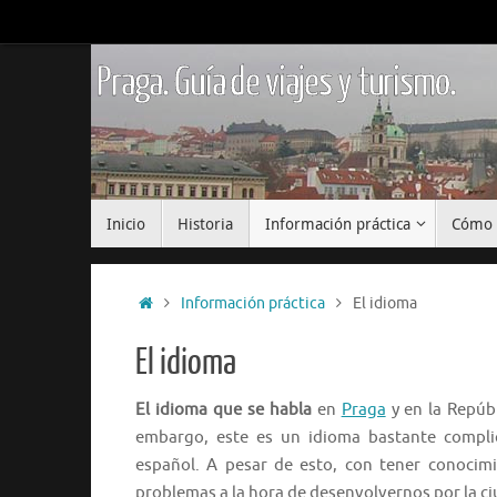
Saltar
al
contenido
Praga. Guía de viajes y turismo.
Saltar
Inicio
Historia
Información práctica
Cómo 
al
contenido
Inicio
Información práctica
El idioma
El idioma
El idioma que se habla
en
Praga
y en la Repúbl
embargo, este es un idioma bastante compli
español. A pesar de esto, con tener conocim
problemas a la hora de desenvolvernos por la ciu