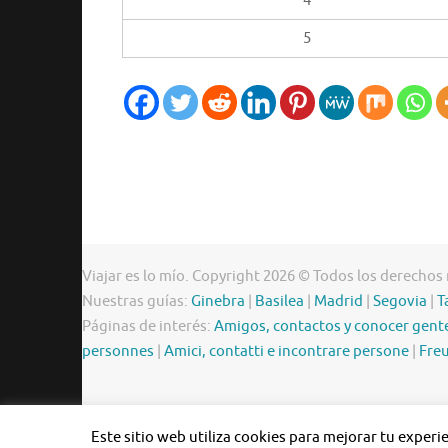
4
5
Viajar es lo mío. Copyright 2026 © Todos los derechos
Nuestras guías:
Ginebra
|
Basilea
|
Madrid
|
Segovia
|
T
Páginas de interés:
Amigos, contactos y conocer gent
personnes
|
Amici, contatti e incontrare persone
|
Freu
Este sitio web utiliza cookies para mejorar tu exper