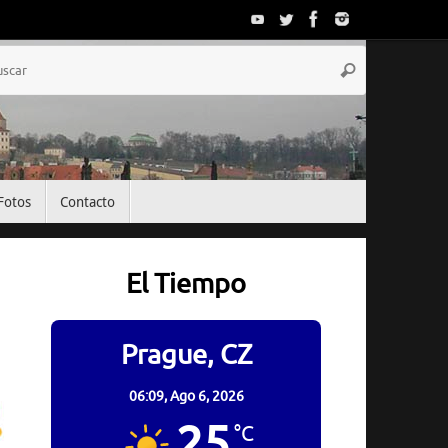
Búsqueda
Buscar
para:
Fotos
Contacto
El Tiempo
Prague, CZ
06:09,
Ago 6, 2026
25
°C