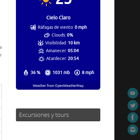
Cielo Claro
Ráfagas de viento:
0 mph
Clouds:
0%
Visibilidad:
10 km
a
Amanecer:
05:04
r
Atardecer:
20:54
36 %
1031 mb
8 mph
Weather from OpenWeatherMap
Excursiones y tours