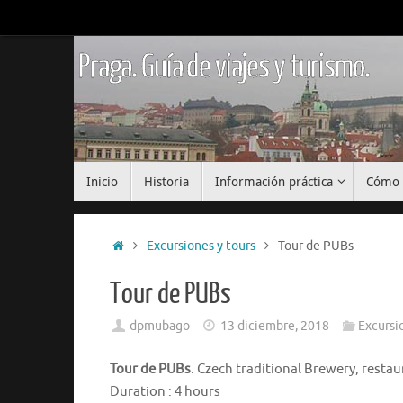
Saltar
al
contenido
Praga. Guía de viajes y turismo.
Saltar
Inicio
Historia
Información práctica
Cómo 
al
contenido
Inicio
Excursiones y tours
Tour de PUBs
Tour de PUBs
dpmubago
13 diciembre, 2018
Excursi
Tour de PUBs
. Czech traditional Brewery, restau
Duration : 4 hours