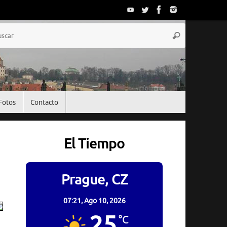
Búsqueda
Buscar
para:
Fotos
Contacto
El Tiempo
Prague, CZ
07:21,
Ago 10, 2026
25
°C