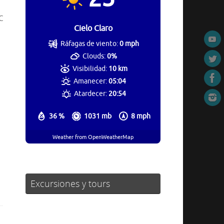
C
Cielo Claro
Ráfagas de viento:
0 mph
Clouds:
0%
Visibilidad:
10 km
Amanecer:
05:04
Atardecer:
20:54
36 %
1031 mb
8 mph
Weather from OpenWeatherMap
Excursiones y tours