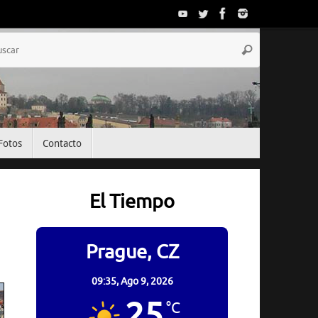
Búsqueda
Buscar
para:
Fotos
Contacto
El Tiempo
Prague, CZ
09:35,
Ago 9, 2026
25
°C