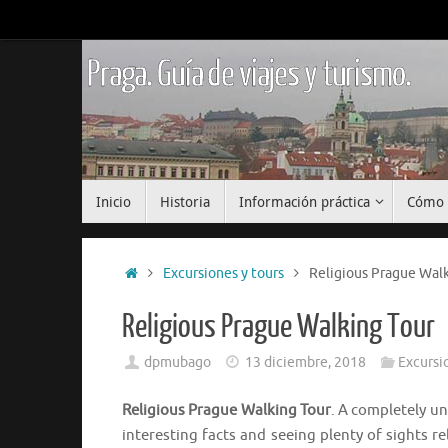
Saltar
al
contenido
Praga. Guía de viajes y turismo.
Saltar
Inicio
Historia
Información práctica
Cómo 
al
contenido
Inicio
Excursiones y tours
Religious Prague Walk
Religious Prague Walking Tour
dpmubago
13 diciembre, 2018
Excursi
Religious Prague Walking Tour
. A completely un
interesting facts and seeing plenty of sights r