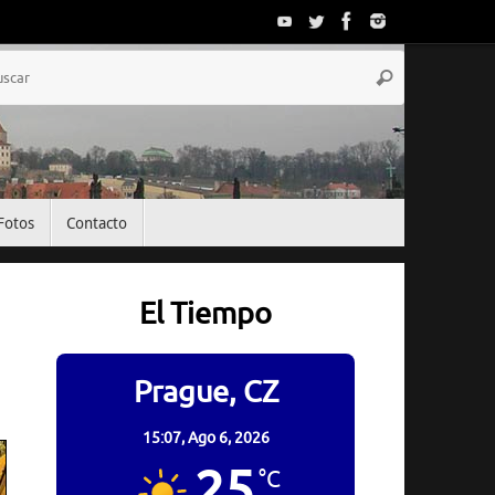
Búsqueda
Buscar
para:
Fotos
Contacto
El Tiempo
Prague, CZ
15:07,
Ago 6, 2026
25
°C