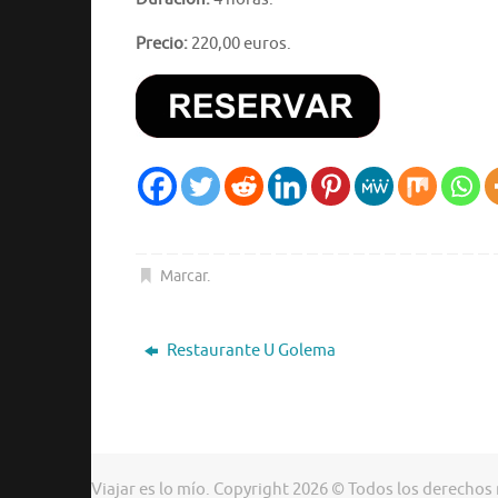
Precio:
220,00 euros.
Marcar
.
Restaurante U Golema
Viajar es lo mío. Copyright 2026 © Todos los derechos