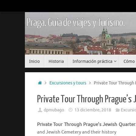
Saltar
al
contenido
Praga. Guía de viajes y turismo.
Saltar
Inicio
Historia
Información práctica
Cómo 
al
contenido
Inicio
Excursiones y tours
Private Tour Through 
Private Tour Through Prague’s 
dpmubago
13 diciembre, 2018
Excursi
Private Tour Through Prague’s Jewish Quarter
and Jewish Cemetery and their history