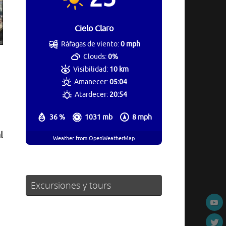
Cielo Claro
Ráfagas de viento:
0 mph
Clouds:
0%
Visibilidad:
10 km
Amanecer:
05:04
Atardecer:
20:54
36 %
1031 mb
8 mph
l
Weather from OpenWeatherMap
Excursiones y tours