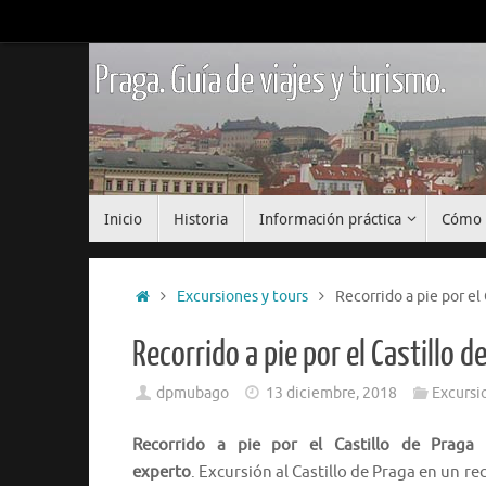
Saltar
al
contenido
Praga. Guía de viajes y turismo.
Saltar
Inicio
Historia
Información práctica
Cómo 
al
contenido
Inicio
Excursiones y tours
Recorrido a pie por el
Recorrido a pie por el Castillo 
dpmubago
13 diciembre, 2018
Excursi
Recorrido a pie por el Castillo de Praga 
experto
. Excursión al Castillo de Praga en un re