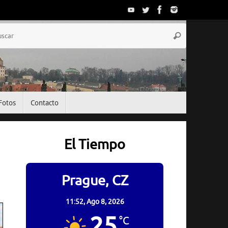
Búsqueda
Buscar
para:
Fotos
Contacto
El Tiempo
Prague, CZ
11:52,
Ago 8, 2026
25
°C