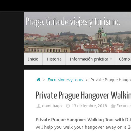
Saltar
al
contenido
Praga. Guía de viajes y turismo.
Saltar
Inicio
Historia
Información práctica
Cómo 
al
contenido
Inicio
Excursiones y tours
Private Prague Hangov
Private Prague Hangover Walkin
dpmubago
13 diciembre, 2018
Excursi
Private Prague Hangover Walking Tour with Dr
will help you walk your hangover away on a 2-