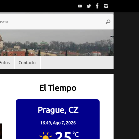
Búsqueda
Buscar
para:
Fotos
Contacto
El Tiempo
Prague, CZ
16:49,
Ago 7, 2026
25
°C