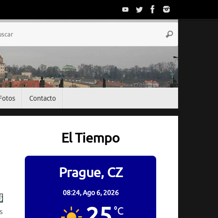
Búsqueda
Buscar
para:
Fotos
Contacto
El Tiempo
Prague, CZ
08:24,
Ago 6, 2026
25
°C
s