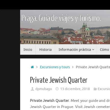
Saltar
al
contenido
Praga. Guía de viajes y turismo.
Saltar
Inicio
Historia
Información práctica
Cómo 
al
contenido
Inicio
Excursiones y tours
Private Jewish Quarte
Private Jewish Quarter
dpmubago
13 diciembre, 2018
Excursi
Private Jewish Quarter
. Meet your guide and dr
Jewish Quarter in Prague. Visit Jewish cemete