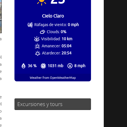
Cielo Claro
Ráfagas de viento:
0 mph
Clouds:
0%
a
Visibilidad:
10 km
Amanecer:
05:04
Atardecer:
20:54
l
a
36 %
1031 mb
8 mph
e
Weather from OpenWeatherMap
a
e
Excursiones y tours
l
o
a
e