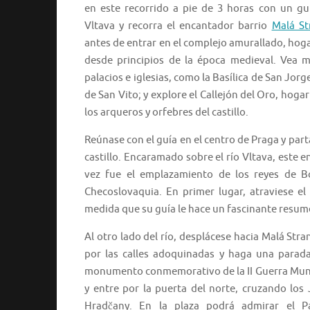
en este recorrido a pie de 3 horas con un guí
Vltava y recorra el encantador barrio
Malá St
antes de entrar en el complejo amurallado, hog
desde principios de la época medieval. Vea ma
palacios e iglesias, como la Basílica de San Jorge
de San Vito; y explore el Callejón del Oro, hoga
los arqueros y orfebres del castillo.
Reúnase con el guía en el centro de Praga y parta 
castillo. Encaramado sobre el río Vltava, este
vez fue el emplazamiento de los reyes de B
Checoslovaquia. En primer lugar, atraviese e
medida que su guía le hace un fascinante resumen
Al otro lado del río, desplácese hacia Malá Stran
por las calles adoquinadas y haga una parada 
monumento conmemorativo de la II Guerra Mundial
y entre por la puerta del norte, cruzando los
Hradčany. En la plaza podrá admirar el P