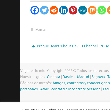
Marcar
.
Prague Boats 1-hour Devil’s Channel Cruise
Viajar es lo mío. Copyright 2026 © Todos los derechos
Nuestras guías:
Ginebra
|
Basilea
|
Madrid
|
Segovia
|
T
Páginas de interés:
Amigos, contactos y conocer gent
personnes
|
Amici, contatti e incontrare persone
|
Freu