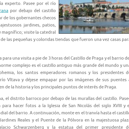
a experto. Pasee por el río
rana
por debajo del castillo
ar de los gobernantes checos
jestuosos jardines, patios,
 magnífico; visite la catedral
r de las pequeñas y coloridas tiendas que fueron una vez casas par
para una visita a pie de 3 horas del Castillo de Praga y el barrio de
 enorme complejo es el castillo antiguo más grande del mundo y un
ohemia, los santos emperadores romanos y los presidentes d
l río Vltava y déjese empapar por las imágenes de sus puentes 
 de la historia y los principales puntos de interés de Praga.
a, el distrito barroco por debajo de las murallas del castillo. Pase
para hacer fotos a la Iglesia de San Nicolás del siglo XVIII y e
 del barrio. A continuación, monte en el tranvía hasta el castill
 Jardines Reales y el Puente de la Pólvora en la majestuosa plaz
alacio Schwarzenberg y la estatua del primer presidente d