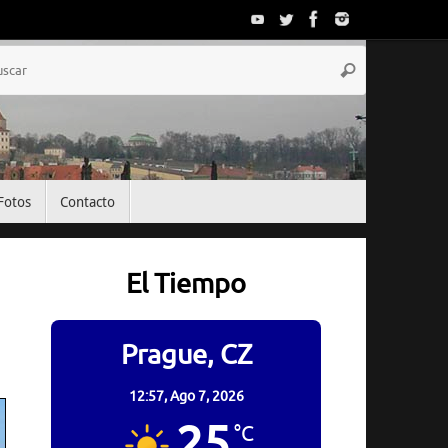
Búsqueda
Buscar
para:
Fotos
Contacto
El Tiempo
Prague, CZ
12:57,
Ago 7, 2026
25
°C