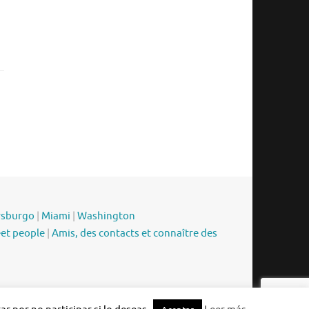
rsburgo
|
Miami
|
Washington
eet people
|
Amis, des contacts et connaître des
Funciona con
Tempera
&
WordPress.