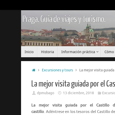
Saltar
al
contenido
Praga. Guía de viajes y turismo.
Saltar
Inicio
Historia
Información práctica
Cómo 
al
contenido
Inicio
Excursiones y tours
La mejor visita guiada 
La mejor visita guiada por el Cast
dpmubago
13 diciembre, 2018
Excursi
La mejor visita guiada por el Castillo 
castillo
. Adéntrese en los tesoros del Castillo de