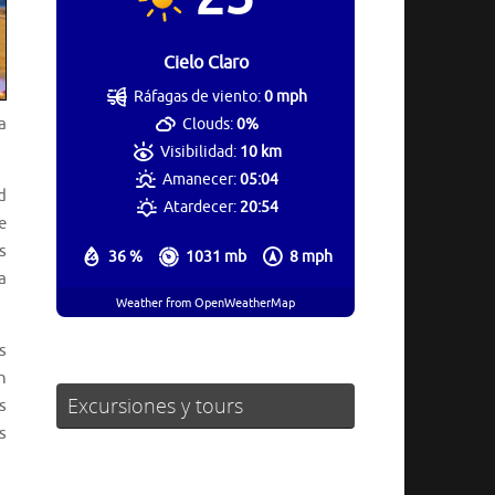
Cielo Claro
Ráfagas de viento:
0 mph
a
Clouds:
0%
Visibilidad:
10 km
Amanecer:
05:04
d
Atardecer:
20:54
e
s
36 %
1031 mb
8 mph
a
Weather from OpenWeatherMap
s
n
Excursiones y tours
s
s