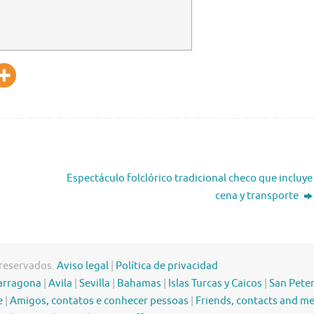
Espectáculo folclórico tradicional checo que incluye
cena y transporte
 reservados.
Aviso legal
|
Política de privacidad
arragona
|
Avila
|
Sevilla
|
Bahamas
|
Islas Turcas y Caicos
|
San Pete
e
|
Amigos, contatos e conhecer pessoas
|
Friends, contacts and m