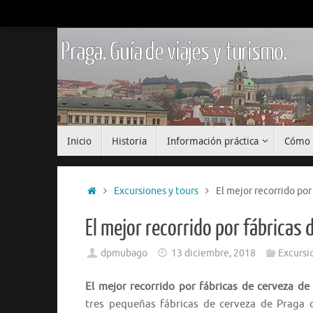
Saltar
al
contenido
Praga. Guía de viajes y turismo.
Saltar
Inicio
Historia
Información práctica
Cómo 
al
contenido
Inicio
Excursiones y tours
El mejor recorrido por
El mejor recorrido por fábricas 
dpmubago
13 diciembre, 2018
Excursi
El mejor recorrido por fábricas de cerveza de
tres pequeñas fábricas de cerveza de Praga 