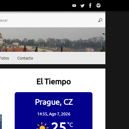
Búsqueda
Buscar
para:
Fotos
Contacto
El Tiempo
Prague, CZ
14:55,
Ago 7, 2026
25
°C