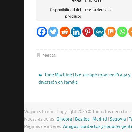
Precio
EUR
74.00
Disponibilidad del
Pre-Order Only
producto
Marcar
.
Time Machine Live: escape room en Praga y
diversión en familia
Viajar es lo mío. Copyright 2026 © Todos los derechos
Nuestras guías:
Ginebra
|
Basilea
|
Madrid
|
Segovia
|
T
Páginas de interés:
Amigos, contactos y conocer gent