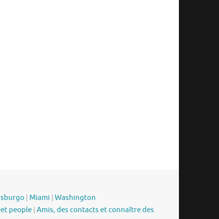
rsburgo
|
Miami
|
Washington
eet people
|
Amis, des contacts et connaître des