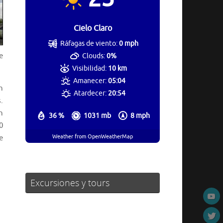
Cielo Claro
Ráfagas de viento:
0 mph
e
Clouds:
0%
Visibilidad:
10 km
Amanecer:
05:04
n
Atardecer:
20:54
.
n
36 %
1031 mb
8 mph
0
Weather from OpenWeatherMap
e
Excursiones y tours