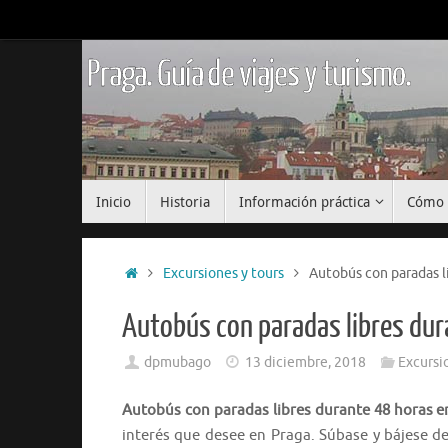
Saltar
al
contenido
Praga. Guía de viajes y turismo.
Saltar
Inicio
Historia
Información práctica
Cómo 
al
contenido
Inicio
Excursiones y tours
Autobús con paradas l
Autobús con paradas libres dur
dpmubago
13 diciembre, 2018
Excursi
Autobús con paradas libres durante 48 horas e
interés que desee en Praga. Súbase y bájese de