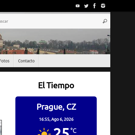
Búsqueda
Buscar
para:
Fotos
Contacto
El Tiempo
Prague, CZ
16:55,
Ago 6, 2026
25
°C